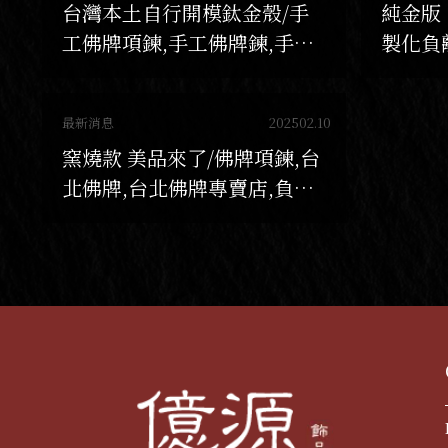
台灣本土自行開模鈦金殼/手
純金版
工佛牌項鍊,手工佛牌鍊,手工
製化負
負離子項鍊,負離子項鍊訂做
項鍊訂
最新消息
202502.10
窯燒款 美品來了/佛牌項鍊,台
北佛牌,台北佛牌專賣店,負離
子項鍊,鈦磁力項鍊