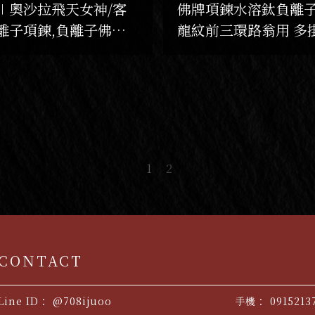
∣奧沙拉飛天女神/客
佛牌項鍊水溶鈦負離
離子項鍊,負離子佛牌
龍紋前三環路翁用 多
製,台北佛牌,三重佛牌
款/鈦金項鍊,客製化佛
客製化負離子項鍊
1
2
@708ijuoo
0915213