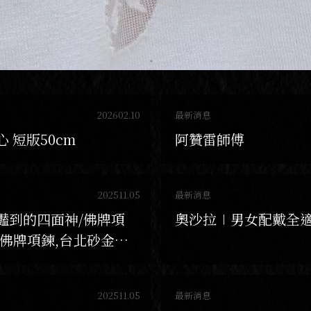
202602.10
最新消息
 短版50cm
阿贊雷師傅
202511.05
最新消息
豔到的四面神/佛牌項
奧沙拉∣男女配戴全
北佛牌項鍊,台北砂金佛
,三重砂金佛牌項鍊
202511.05
最新消息