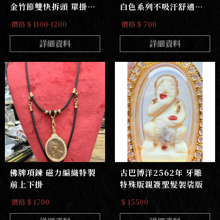
金竹節雙快拆頭 單掛
白色系列不吸汗舒適耐
or前三掛
戴不發黃
價格 $ 1100-1200
價格 $ 700
詳細資料
詳細資料
佛牌項鍊 磁力編織特製
古巴博洋2562年 牙雕
前上下掛
特殊版親簽聖髮袈裟版
價格 $ 1700
$ 15500