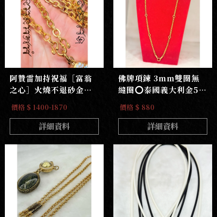
阿贊雷加持祝福［富翁
佛牌項鍊 3mm雙圈無
之心］火燒不退砂金佛
縫圈⭕️泰國義大利金5掛
牌鍊｛高清火燒實測｝
鍊
價格 $ 1400-1870
價格 $ 880
不含過敏源鋅鎳金屬
詳細資料
詳細資料