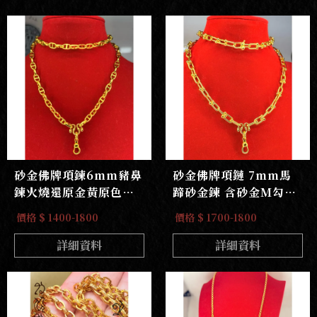
砂金佛牌項鍊6mm豬鼻
砂金佛牌項鏈 7mm馬
鍊火燒還原金黃原色無
蹄砂金鍊 含砂金M勾大
電鍍無重金屬鋅鎳不過
快拆
價格 $ 1400-1800
價格 $ 1700-1800
敏
詳細資料
詳細資料