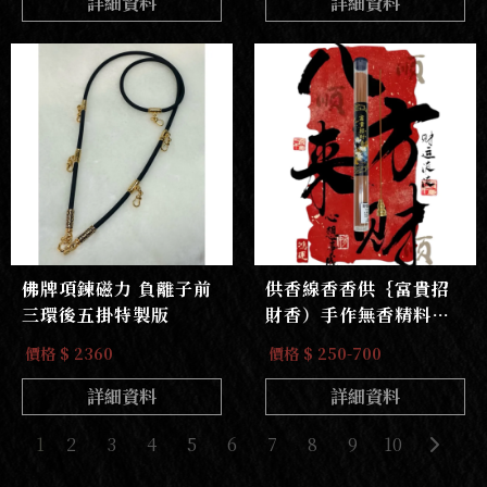
詳細資料
詳細資料
佛牌項鍊磁力 負離子前
供香線香香供｛富貴招
三環後五掛特製版
財香）手作無香精料野
生老山檀香線香
價格 $ 2360
價格 $ 250-700
詳細資料
詳細資料
1
2
3
4
5
6
7
8
9
10