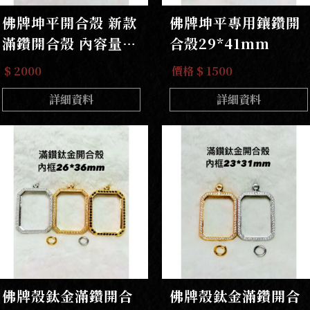
佛牌坤平開合殼 新款
佛牌坤平專用鑲鑽開
滿鑽開合殼 內容量裸
合殼29*41mm
牌44*30內都能裝
$ 2000
價格 $ 1500
詳細資料
詳細資料
佛牌殼鈦金滿鑽開合
佛牌殼鈦金滿鑽開合