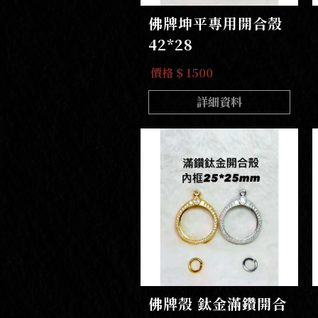
佛牌坤平專用開合殼
42*28
價格 $ 1500
詳細資料
佛牌殼 鈦金滿鑽開合