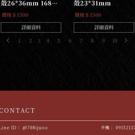
殼26*36mm 168帕
殼23*31mm
蒙巴干專用
價格 $ 1500
價格 $ 1500
詳細資料
詳細資料
1
2
3
4
5
6
7
8
9
10
@708ijuoo
0915213