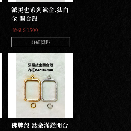
派更也系列鈦金.鈦白
金 開合殼
價格 $ 1500
詳細資料
佛牌殼 鈦金滿鑽開合