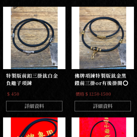
特製版前釦三掛鈦白金
佛牌項鍊特製版鈦金黑
負離子項鍊
鑽前三掛or有後掛圈⭕️
$ 450
價格 $ 1250-1500
詳細資料
詳細資料