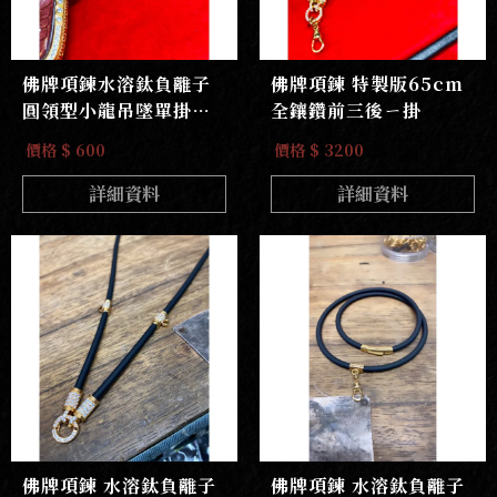
佛牌項鍊水溶鈦負離子
佛牌項鍊 特製版65cm
圓領型小龍吊墜單掛或
全鑲鑽前三後ㄧ掛
前後掛款
價格 $ 600
價格 $ 3200
詳細資料
詳細資料
佛牌項鍊 水溶鈦負離子
佛牌項鍊 水溶鈦負離子