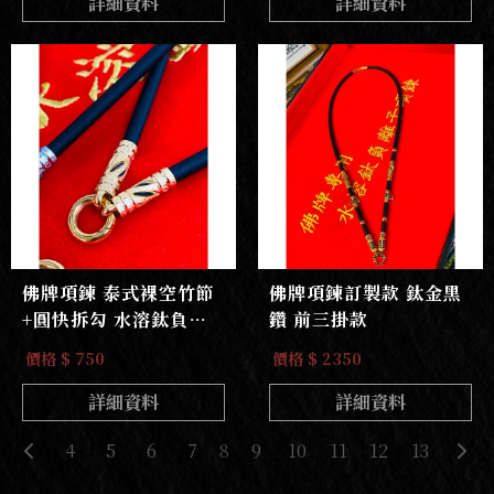
詳細資料
詳細資料
佛牌項鍊 泰式裸空竹節
佛牌項鍊訂製款 鈦金黑
+圓快拆勾 水溶鈦負離
鑽 前三掛款
子佛牌項鍊
價格 $ 750
價格 $ 2350
詳細資料
詳細資料
4
5
6
7
8
9
10
11
12
13