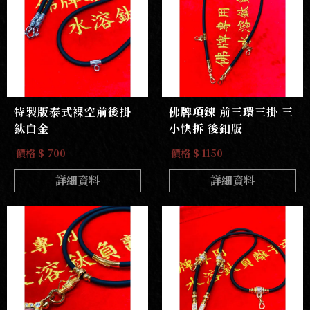
特製版泰式裸空前後掛
佛牌項鍊 前三環三掛 三
鈦白金
小快拆 後釦版
價格 $ 700
價格 $ 1150
詳細資料
詳細資料