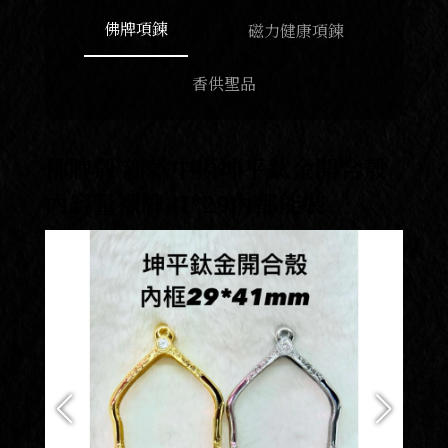
佛牌項鍊
磁力健康項鍊
香供聖品
佛牌殼 新款中模坤平鈦金開合殼
內容量裸牌41*29內都能裝