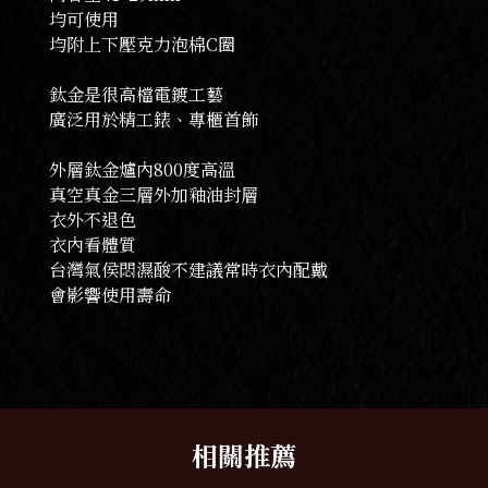
均可使用
均附上下壓克力泡棉C圈
鈦金是很高檔電鍍工藝
廣泛用於精工錶、專櫃首飾
外層鈦金爐內800度高溫
真空真金三層外加釉油封層
衣外不退色
衣內看體質
台灣氣侯悶濕酸不建議常時衣內配戴
會影響使用壽命