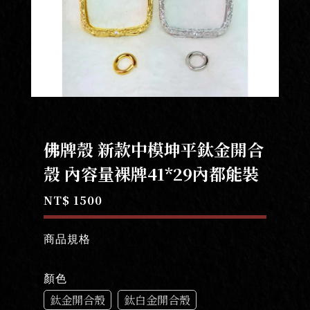
佛牌殼 新款中模坤平鈦金開合
殼 內容量裸牌41*29內都能裝
NT$ 1500
商品規格
顏色
鈦金開合殼
鈦白金開合殼