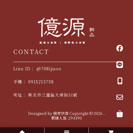
@708ijuoo
0915213758
佛牌
台北佛牌
三重佛牌
佛牌專賣店
台北佛牌專賣店
新北市三重區大榮街51號
三重佛牌專賣店
Designed by
揚京快客
Copyright © 2026
..
累積人氣: 294390