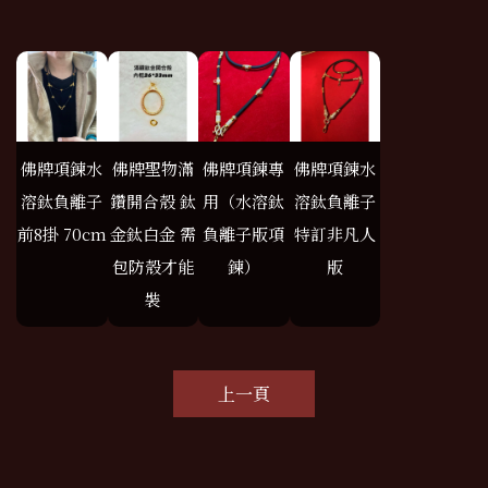
佛牌項鍊水
佛牌聖物滿
佛牌項鍊專
佛牌項鍊水
溶鈦負離子
鑽開合殼 鈦
用（水溶鈦
溶鈦負離子
前8掛 70cm
金鈦白金 需
負離子版項
特訂非凡人
包防殼才能
鍊）
版
裝
上一頁