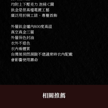
均附上下壓克力 泡棉 C圈
鈦金是很高檔電鍍工藝
廣泛用於精工錶、專櫃首飾
外層鈦金爐內800度高溫
真空真金三層
外層保色封油
衣外不退色
衣內看體質
台灣氣侯悶濕酸不建議常時衣內配戴
會影響使用壽命