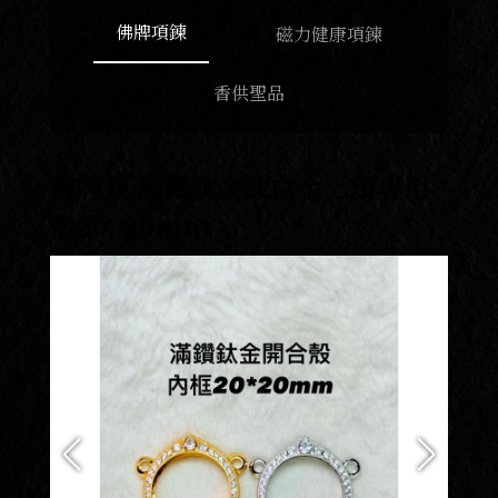
佛牌項鍊
磁力健康項鍊
香供聖品
佛牌殼 滿鑽鈦金鈦白金三環專用
殼20*20mm