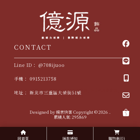
@708ijuoo
0915213758
佛牌
台北佛牌
三重佛牌
佛牌專賣店
台北佛牌專賣店
新北市三重區大榮街51號
三重佛牌專賣店
Designed by
揚京快客
Copyright © 2026
..
累積人氣: 295869
回首頁
匯款通知
購物車
(0)