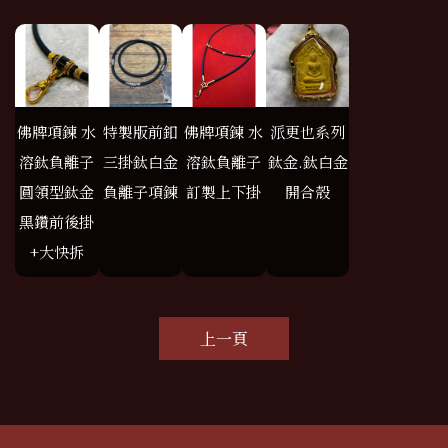
佛牌項鍊 水
特製版前釦
佛牌項鍊 水
派更也系列
溶鈦負離子
三掛鈦白金
溶鈦負離子
鈦金.鈦白金
圓領型鈦金
負離子項鍊
訂製上下掛
開合殼
黑鑽前後掛
+大快拆
上一頁