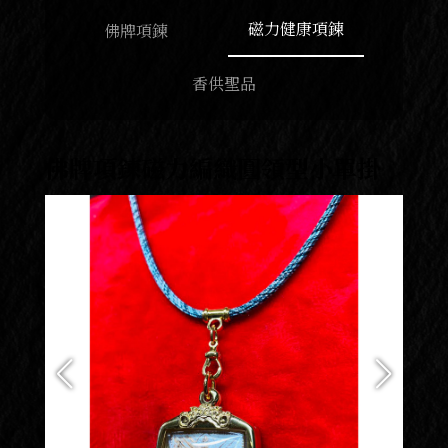
磁力健康項鍊
佛牌項鍊
香供聖品
佛牌項鍊磁力編織圓領型小單掛