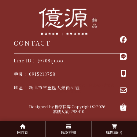
@708ijuoo
0915213758
佛牌
台北佛牌
三重佛牌
佛牌專賣店
台北佛牌專賣店
新北市三重區大榮街51號
三重佛牌專賣店
Designed by
揚京快客
Copyright © 2026
..
累積人氣: 298410
回首頁
匯款通知
購物車
(0)