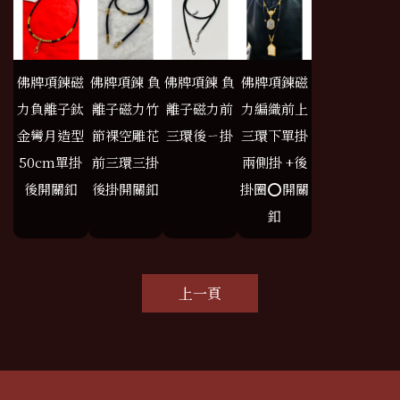
佛牌項鍊磁
佛牌項鍊 負
佛牌項鍊 負
佛牌項鍊磁
力負離子鈦
離子磁力竹
離子磁力前
力編織前上
金彎月造型
節裸空雕花
三環後ㄧ掛
三環下單掛
50cm單掛
前三環三掛
兩側掛 +後
後開關釦
後掛開關釦
掛圈⭕️開關
釦
上一頁