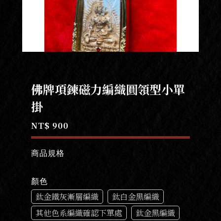
佛牌項鍊磁力編織圓領型小單
掛
NT$ 900
商品規格
顏色
鈦金鐵灰漸層編織
鈦白金黑編織
其他色系編織確認下單處
鈦金黑編織