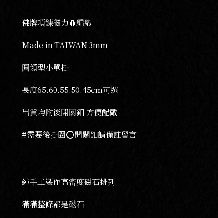
佛牌項鍊磁力🧲編織
Made in TAIWAN 3mm
圓領型小單掛
長度65.60.55.50.45cm可選
出貨均附後開關釦 方便配戴
#需要後掛圈⭕️開關釦請備註留言
純手工製作高密度磁石排列
滿滿整條都是磁石