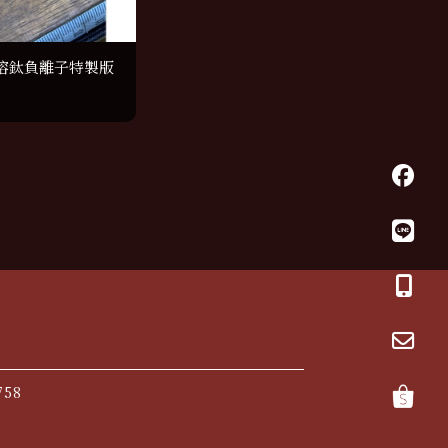
溶鈦負離子特製版
758