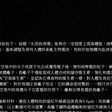
鈦粒子。 這種「水溶鈦項環」能夠在一定程度上提高體能，緩
力，重新調整及排列人體的紊亂生物電流，有助於加強體內血液循
 當空氣中的分子或原子失去或獲得電子後，便形成帶電的粒子，
的氣體離子，負離子不僅能促成人體合成和儲存維生素，強化和激
為"空氣維生素"。 並認為它像食物的維生素一樣，對人體及其
壽素"。 對於每個正負離子而言，它的壽命是短暫的，一般只存在
 空氣中的氣體分子在雷電的作用下， 離解出帶負電的負離子。
射材料，適宜人體吸收的遠紅外線最佳波長為9.6μm，而負離子
m2略高，以上數據可充分證實，負離子礦物晶體輻射的遠紅外線與