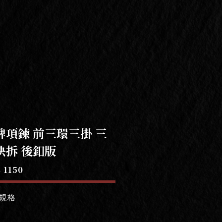
牌項鍊 前三環三掛 三
快拆 後釦版
 1150
規格