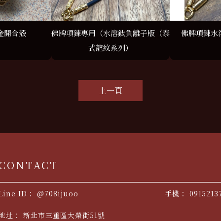
金開合殼
佛牌項鍊專用（水溶鈦負離子版（泰
佛牌項鍊水
式龍紋系列）
上一頁
@708ijuoo
0915213
新北市三重區大榮街51號