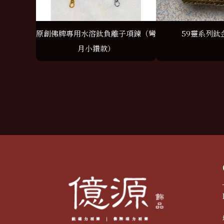
原創佛牌專用水溶鈦負離子項鍊（彎
59靈系列鈦
月小鑽款）