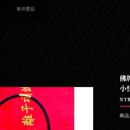
香供聖品
佛
小
NT$
商品