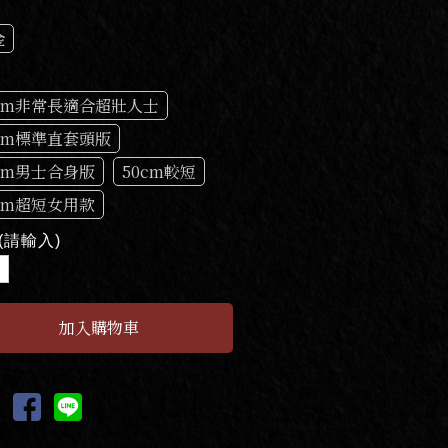
金
5cm非常長適合超壯人士
0cm標準直套頭版
5cm男士合身版
50cm較短
5cm超短女用款
(請輸入)
到