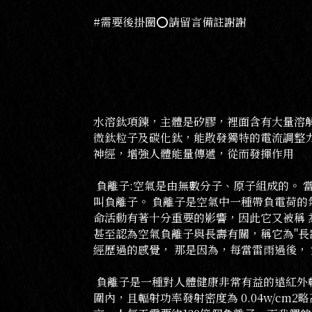
#需要後掛圈⭕️請留言備註謝謝
水溶鈦項鍊，主體是矽膠，裡面含有大量溶解
微鈦粒子及碳化鈦，能散發獨特的電流調整
神經，增強人體能量傳遞，從而發揮作用
負離子:空氣是由無數分子、原子組成的。
叫負離子。 負離子是空氣中一種帶負電荷
命活動有著十分重要的影響，因此它又被稱 
甚至認為空氣負離子與長壽有關，稱它為"長
經歷過的感覺， 那是因為，每當雷雨過後，
負離子是一種對人體健康非常有益的遠紅外輻
圍內，且輻射功率發射密度為 0.04w/c