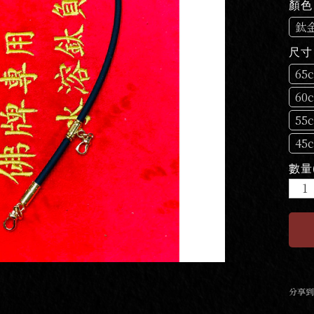
顏色
鈦
尺寸
6
6
5
4
數量
分享